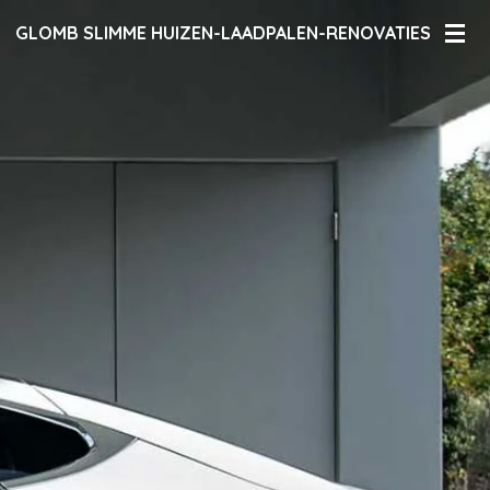
Ga
GLOMB SLIMME HUIZEN-LAADPALEN-RENOVATIES
direct
naar
de
hoofdinhoud