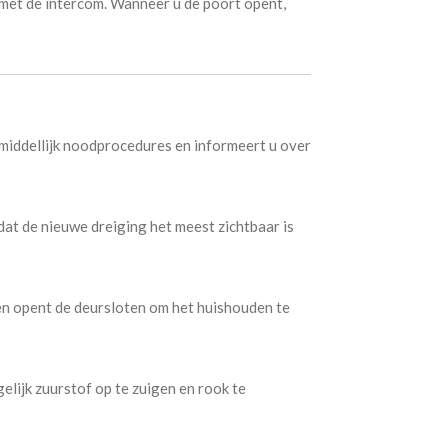
met de intercom. Wanneer u de poort opent,
middellijk noodprocedures en informeert u over
dat de nieuwe dreiging het meest zichtbaar is
n opent de deursloten om het huishouden te
lijk zuurstof op te zuigen en rook te