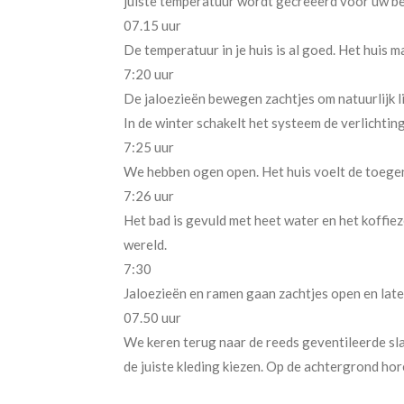
juiste temperatuur wordt gecreëerd voor uw 
07.15 uur
De temperatuur in je huis is al goed. Het huis 
7:20 uur
De jaloezieën bewegen zachtjes om natuurlijk li
In de winter schakelt het systeem de verlichting
7:25 uur
We hebben ogen open. Het huis voelt de toege
7:26 uur
Het bad is gevuld met heet water en het koffie
wereld.
7:30
Jaloezieën en ramen gaan zachtjes open en laten
07.50 uur
We keren terug naar de reeds geventileerde s
de juiste kleding kiezen. Op de achtergrond ho