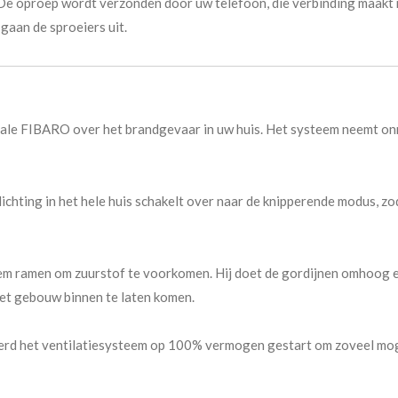
 De oproep wordt verzonden door uw telefoon, die verbinding maakt 
 gaan de sproeiers uit.
rale FIBARO over het brandgevaar in uw huis. Het systeem neemt on
chting in het hele huis schakelt over naar de knipperende modus, zo
m ramen om zuurstof te voorkomen. Hij doet de gordijnen omhoog e
et gebouw binnen te laten komen.
werd het ventilatiesysteem op 100% vermogen gestart om zoveel moge